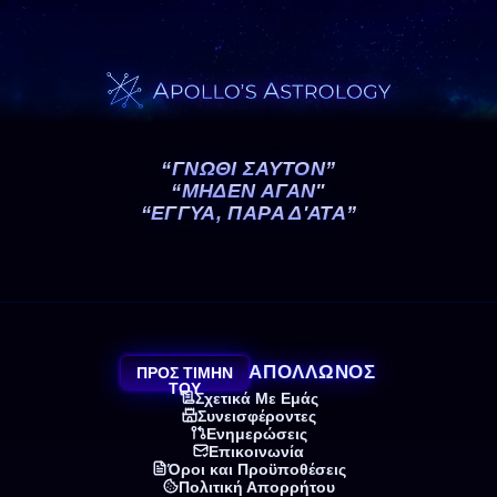
“ΓΝΩΘΙ ΣΑΥΤΟΝ”
“ΜΗΔΕΝ ΑΓΑΝ"
“ΕΓΓΥΑ, ΠΑΡΑ Δ'ΑΤΑ”
ΑΠΟΛΛΩΝΟΣ
ΠΡΟΣ ΤΙΜΗΝ
ΤΟΥ
Σχετικά Με Εμάς
Συνεισφέροντες
Ενημερώσεις
Επικοινωνία
Όροι και Προϋποθέσεις
Πολιτική Απορρήτου