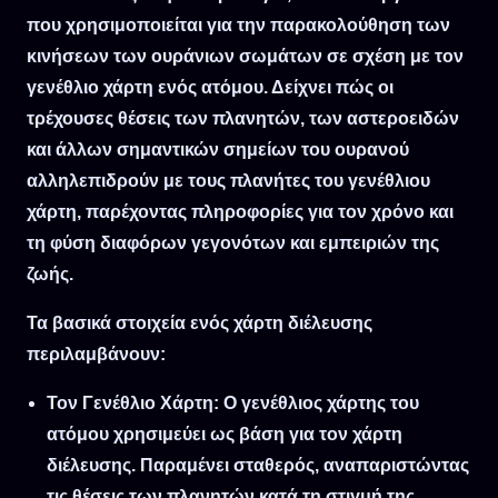
9
[9 A.M]
23
[11 P.M]
που χρησιμοποιείται για την παρακολούθηση των
10
[10 A.M]
Ζώνη ώρας
κινήσεων των ουράνιων σωμάτων σε σχέση με τον
11
[11 A.M]
γενέθλιο χάρτη ενός ατόμου. Δείχνει πώς οι
12
[12 P.M]
τρέχουσες θέσεις των πλανητών, των αστεροειδών
13
[1 P.M]
και άλλων σημαντικών σημείων του ουρανού
14
[2 P.M]
αλληλεπιδρούν με τους πλανήτες του γενέθλιου
15
[3 P.M]
χάρτη, παρέχοντας πληροφορίες για τον χρόνο και
16
[4 P.M]
τη φύση διαφόρων γεγονότων και εμπειριών της
17
[5 P.M]
ζωής.
18
[6 P.M]
Τα βασικά στοιχεία ενός χάρτη διέλευσης
19
[7 P.M]
περιλαμβάνουν:
20
[8 P.M]
21
[9 P.M]
Τον Γενέθλιο Χάρτη
: Ο γενέθλιος χάρτης του
22
[10 P.M]
ατόμου χρησιμεύει ως βάση για τον χάρτη
διέλευσης. Παραμένει σταθερός, αναπαριστώντας
23
[11 P.M]
τις θέσεις των πλανητών κατά τη στιγμή της