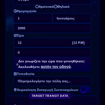
Αρσενικό
Θηλυκό
Ημερομηνία
1
Ιανουάριος
2000
Ώρα
12
[12 P.M]
0
0
[12 A.M]
Δεν γνωρίζετε την ώρα που γεννηθήκατε;
1
[1 A.M]
αυτόν τον οδηγό
Ακολουθήστε
.
2
[2 A.M]
Τοποθεσία
3
[3 A.M]
4
[4 A.M]
5
[5 A.M]
Χειροκίνητη Εισαγωγή Συντεταγμένων
6
[6 A.M]
TARGET TRANSIT DATA
7
[7 A.M]