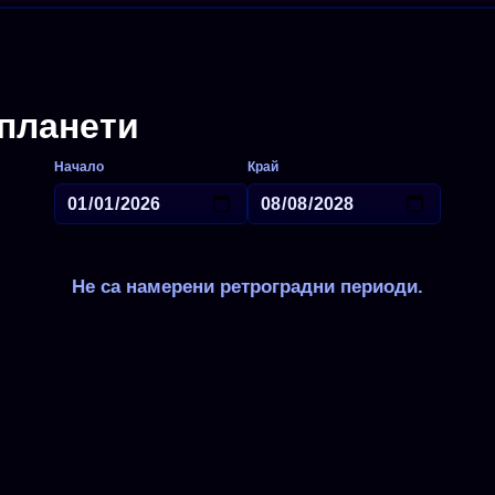
планети
Начало
Край
Не са намерени ретроградни периоди.