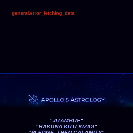
general.error_fetching_data
"JITAMBUE"
"HAKUNA KITU KIZIDI"
"PLEDGE, THEN CALAMITY"