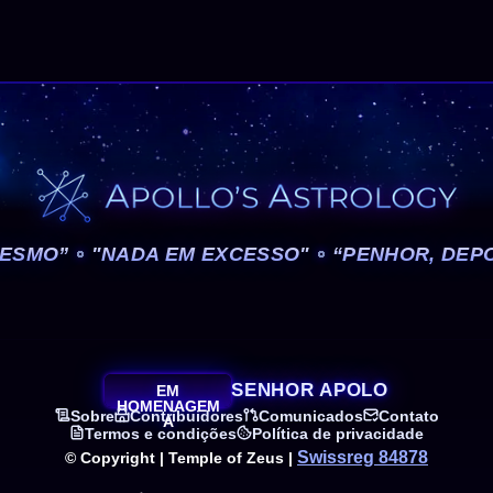
MESMO”
"NADA EM EXCESSO"
“PENHOR, DEP
SENHOR APOLO
EM
HOMENAGEM
Sobre
Contribuidores
Comunicados
Contato
A
Termos e condições
Política de privacidade
Swissreg 84878
© Copyright | Temple of Zeus |