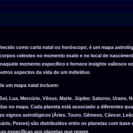
[1 A.M]
[2 A.M]
[3 A.M]
[4 A.M]
Fuso h
[5 A.M]
[6 A.M]
ecido como carta natal ou horóscopo, é um mapa astrológ
[7 A.M]
corpos celestes no momento exato e no local de nasciment
[8 A.M]
naquele momento específico e fornece insights valiosos so
[9 A.M]
outros aspectos da vida de um indivíduo.
[10 A.M]
de um mapa natal incluem:
[11 A.M]
[12 P.M]
Sol, Lua, Mercúrio, Vênus, Marte, Júpiter, Saturno, Urano,
s no mapa. Cada planeta está associado a diferentes qual
[1 P.M]
ze signos astrológicos (Áries, Touro, Gêmeos, Câncer, Leão
[2 P.M]
quário, Peixes) são distribuídos entre os planetas com bas
[3 P.M]
icas específicas aos planetas que regem.
[4 P.M]