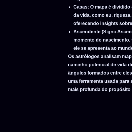
Casas
: O mapa é dividid
17
da vida, como eu, riqueza,
18
oferecendo insights sobre
19
Ascendente (Signo Ascen
20
momento do nascimento. O 
21
ele se apresenta ao mund
22
Os astrólogos analisam mapa
23
caminho potencial de vida d
ângulos formados entre eles 
uma ferramenta usada para 
mais profunda do propósito