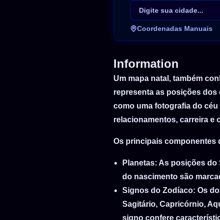
1
2
Coordenadas Manuais
3
4
Information
5
6
Um mapa natal, também conh
7
representa as posições dos 
8
como uma fotografia do céu 
9
relacionamentos, carreira e 
10
Os principais componentes 
11
12
Planetas
: As posições do 
do nascimento são marcada
13
Signos do Zodíaco
: Os do
14
Sagitário, Capricórnio, A
15
signo confere característ
16