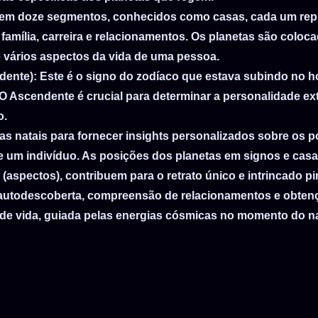
o em doze segmentos, conhecidos como casas, cada um rep
[5 P.M]
 família, carreira e relacionamentos. Os planetas são colo
[6 P.M]
 vários aspectos da vida de uma pessoa.
[7 P.M]
dente)
: Este é o signo do zodíaco que estava subindo no ho
[8 P.M]
Ascendente é crucial para determinar a personalidade ext
[9 P.M]
o.
[10 P.M]
s natais para fornecer insights personalizados sobre os po
[11 P.M]
e um indivíduo. As posições dos planetas em signos e cas
(aspectos), contribuem para o retrato único e intrincado pi
autodescoberta, compreensão de relacionamentos e obten
 de vida, guiada pelas energias cósmicas no momento do n