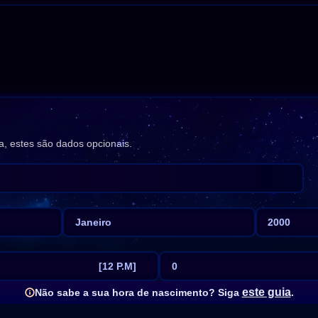
, estes são dados opcionais.
Janeiro
2000
[12 P.M]
0
este guia
Não sabe a sua hora de nascimento? Siga
.
[12 A.M]