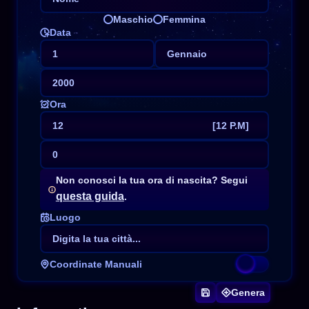
Maschio
Femmina
Data
1
Gennaio
2000
Ora
12
[12 P.M]
0
0
[12 A.M]
Non conosci la tua ora di nascita? Segui
1
[1 A.M]
questa guida
.
2
[2 A.M]
Luogo
3
[3 A.M]
4
[4 A.M]
5
[5 A.M]
Coordinate Manuali
6
[6 A.M]
Genera
7
[7 A.M]