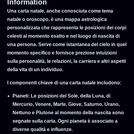
Information
8
[8 A.M]
Una carta natale, anche conosciuta come tema
9
[9 A.M]
natale o oroscopo, è una mappa astrologica
10
[10 A.M]
Fuso orario
personalizzata che rappresenta le posizioni dei corpi
11
[11 A.M]
celesti al momento esatto e nel luogo di nascita di
12
[12 P.M]
una persona. Serve come istantanea del cielo in quel
13
[1 P.M]
momento specifico e fornisce preziose intuizioni
14
[2 P.M]
sulla personalità, le relazioni, la carriera e altri aspetti
15
[3 P.M]
della vita di un individuo.
16
[4 P.M]
I componenti chiave di una carta natale includono:
17
[5 P.M]
18
[6 P.M]
Pianeti
: Le posizioni del Sole, della Luna, di
19
[7 P.M]
Mercurio, Venere, Marte, Giove, Saturno, Urano,
20
[8 P.M]
Nettuno e Plutone al momento della nascita sono
21
[9 P.M]
segnate sulla carta. Ogni pianeta è associato a
22
[10 P.M]
diverse qualità e influenze.