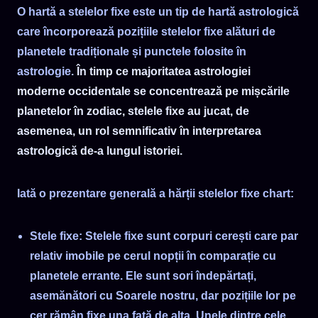
O hartă a stelelor fixe este un tip de hartă astrologică
8
[8 A.M]
care încorporează pozițiile stelelor fixe alături de
9
[9 A.M]
Fus orar
planetele tradiționale și punctele folosite în
10
[10 A.M]
astrologie.
În timp ce majoritatea astrologiei
11
[11 A.M]
moderne occidentale se concentrează pe mișcările
12
[12 P.M]
planetelor în zodiac, stelele fixe au jucat, de
13
[1 P.M]
asemenea, un rol semnificativ în interpretarea
14
[2 P.M]
astrologică de-a lungul istoriei.
15
[3 P.M]
16
[4 P.M]
Iată o prezentare generală a hărții stelelor fixe chart:
17
[5 P.M]
18
[6 P.M]
Stele fixe: Stelele fixe sunt corpuri cerești care par
19
[7 P.M]
relativ imobile pe cerul nopții în comparație cu
20
[8 P.M]
planetele errante. Ele sunt sori îndepărtați,
21
[9 P.M]
asemănători cu Soarele nostru, dar pozițiile lor pe
22
[10 P.M]
cer rămân fixe una față de alta. Unele dintre cele