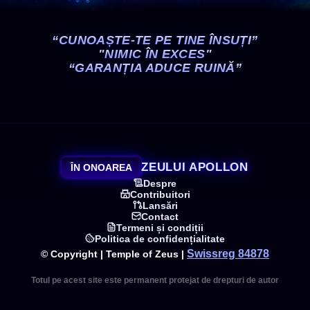
“CUNOAȘTE-TE PE TINE ÎNSUȚI”
"NIMIC ÎN EXCES"
“GARANȚIA ADUCE RUINĂ”
ZEULUI APOLLON
ÎN ONOAREA
Despre
Contribuitori
Lansări
Contact
Termeni și condiții
Politica de confidențialitate
Swissreg 84878
© Copyright | Temple of Zeus |
Totul pe acest site este permanent protejat de drepturi de autor