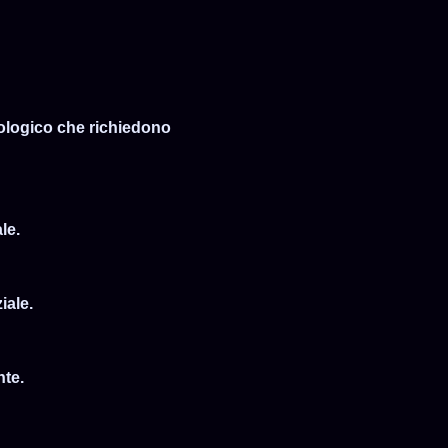
rologico che richiedono
le.
iale.
nte.