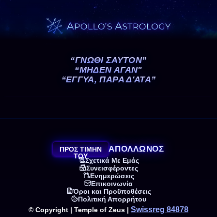
“ΓΝΩΘΙ ΣΑΥΤΟΝ”
“ΜΗΔΕΝ ΑΓΑΝ"
“ΕΓΓΥΑ, ΠΑΡΑ Δ'ΑΤΑ”
ΑΠΟΛΛΩΝΟΣ
ΠΡΟΣ ΤΙΜΗΝ
ΤΟΥ
Σχετικά Με Εμάς
Συνεισφέροντες
Ενημερώσεις
Επικοινωνία
Όροι και Προϋποθέσεις
Πολιτική Απορρήτου
Swissreg 84878
© Copyright | Temple of Zeus |