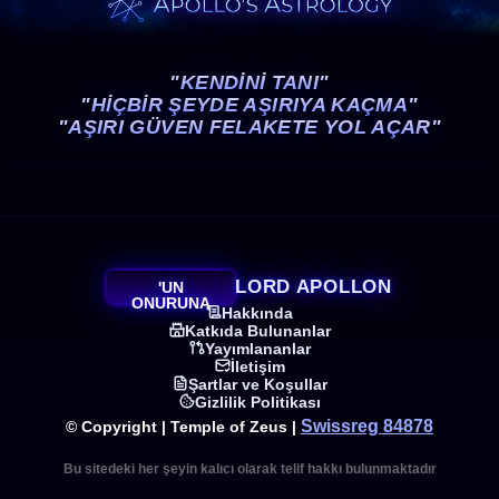
"KENDİNİ TANI"
"HİÇBİR ŞEYDE AŞIRIYA KAÇMA"
"AŞIRI GÜVEN FELAKETE YOL AÇAR"
LORD APOLLON
'UN
ONURUNA
Hakkında
Katkıda Bulunanlar
Yayımlananlar
İletişim
Şartlar ve Koşullar
Gizlilik Politikası
Swissreg 84878
© Copyright | Temple of Zeus |
Bu sitedeki her şeyin kalıcı olarak telif hakkı bulunmaktadır