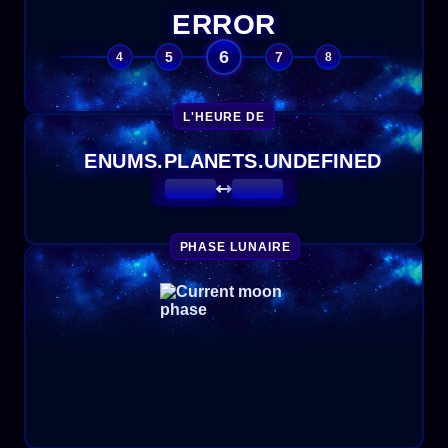
ERROR
6
5
7
4
8
L'HEURE DE
ENUMS.PLANETS.UNDEFINED
PHASE LUNAIRE