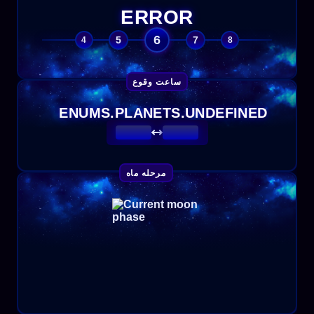
ERROR
6
5
7
4
8
ساعت وقوع
ENUMS.PLANETS.UNDEFINED
مرحله ماه