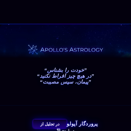
“خودت را بشناس”
“در هیچ چیز افراط نکنید”
“پیمان، سپس مصیبت”
پروردگار آپولو
در تجلیل از
درباره‌ی